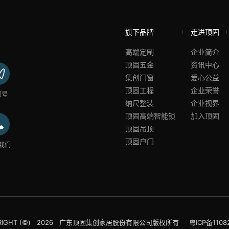
旗下品牌
走进顶固
高端定制
企业简介
顶固五金
资讯中心
集创门窗
爱心公益
顶固工程
企业荣誉
频号
纳尺整装
企业视界
顶固高端智能锁
加入顶固
顶固吊顶
顶固户门
我们
YRIGHT (©) 2026 广东顶固集创家居股份有限公司版权所有
粤ICP备1108