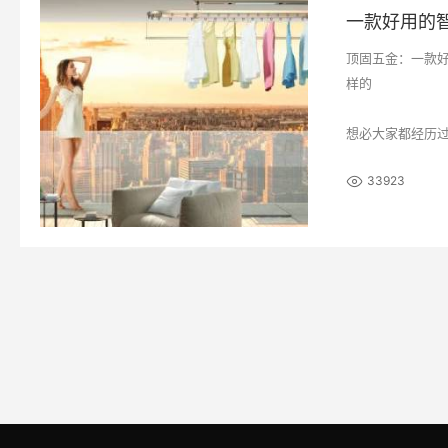
顶固五金：一款
样的
想必大家都经历
况，给生活带来
33923
的出现就改变了
颇受热捧的原因
疑惑，什么样的
固五金小编今天
款好用的智能晾