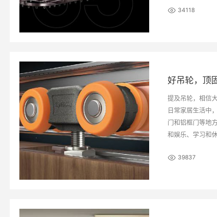
34118
提及吊轮，相信
日常家居生活中
门和铝框门等地
和娱乐、学习和
39837