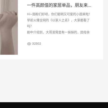
一件高颜值的家居单品，朋友来我家都被种草了！
Hi~固粉们好呀，你们聪明又可爱的小固来啦！
早前火爆全网的《以家人之名》，大家都看了
吗？
剧中介绍到，大哥凌霄是有一妹妹的，因母亲
外出打麻将，让其在家照顾妹妹，凌霄给妹妹
32502
喂食核桃后卡住了气管，而门又被母亲外出时
反锁，凌霄无法外出求救，导致妹妹窒息离
世。