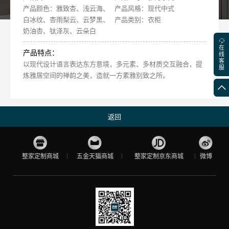
产品颜色：雅致杏、浅云海、
产品风格：现代中式
白冰纹、杏雨梨云、云梦黑、
产品类别：衣柜
奶油杏、钛泽灰、云朵白
在
产品特点：
线
客
以现代设计语言表达东方意境，多元素、多材质交互融合，提
服
炼雅居空间的禅韵之美，造就一方素雅别致之所。
返回
整家定制商城
五金天猫商城
整家定制京东商城
微博