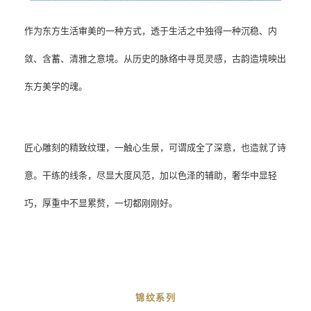
作为东方生活审美的一种方式，透于生活之中独得一种沉稳、内
敛、含蓄、清雅之意境。从历史的脉络中寻觅灵感，古韵造境映出
东方美学的魂。
匠心雕刻的精致纹理，一触心生景，可谓成全了深意，也造就了诗
意。干练的线条，尽显大度风范，加以色泽的辅助，奢华中显轻
巧，厚重中不显累赘，一切都刚刚好。
锦纹系列