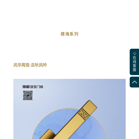
靖海系列
在
线
风华再现·且听风吟
客
服